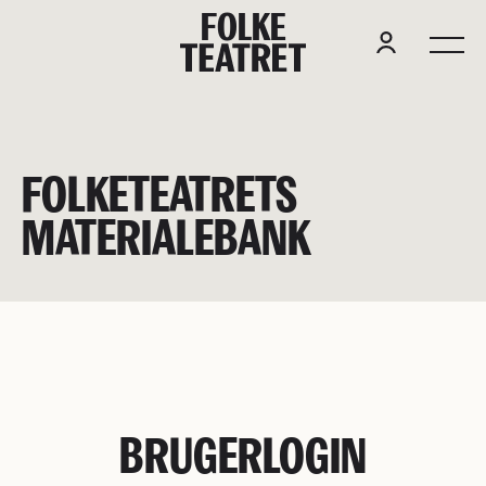
F
O
L
K
E
FOLKETEATRETS
MATERIALEBANK
BRUGERLOGIN