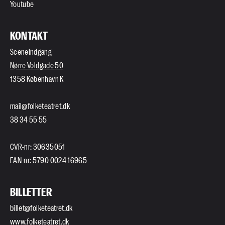
Youtube
KONTAKT
Sceneindgang
Nørre Voldgade 50
1358 København K
mail@folketeatret.dk
38 34 55 55
CVR-nr: 30635051
EAN-nr: 5790 0024 16965
BILLETTER
billet@folketeatret.dk
www.folketeatret.dk