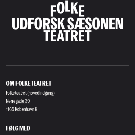
UDFORSK SÆSONEN
OM FOLKETEATRET
Folketeatret (hovedindgang)
Nørregade 39
1165 København K
FØLG MED