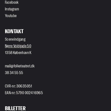
Facebook
Instagram
Youtube
KONTAKT
Sceneindgang
Nørre Voldgade 50
1358 København K
mail@folketeatret.dk
38 34 55 55
CVR-nr: 30635051
EAN-nr: 5790 0024 16965
BILLETTER