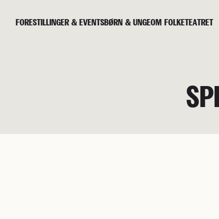
F
O
R
E
S
T
I
L
L
I
N
G
E
R
&
E
V
E
N
T
S
B
Ø
R
N
&
U
N
G
E
O
M
F
O
L
K
E
T
E
A
T
R
E
T
SP