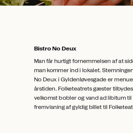
Bistro No Deux
Man får hurtigt fornemmelsen af at sidd
man kommer ind i lokalet. Stemningen
No Deux i Gyldenløvesgade er menuen e
årstiden. Folketeatrets gæster tilbyde
velkomst bobler og vand ad libitum til
fremvisning af gyldig billet til Folkete