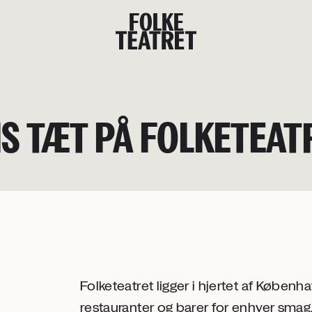
F
O
L
K
E
IS TÆT PÅ FOLKETEAT
Folketeatret ligger i hjertet af Københ
restauranter og barer for enhver smag.