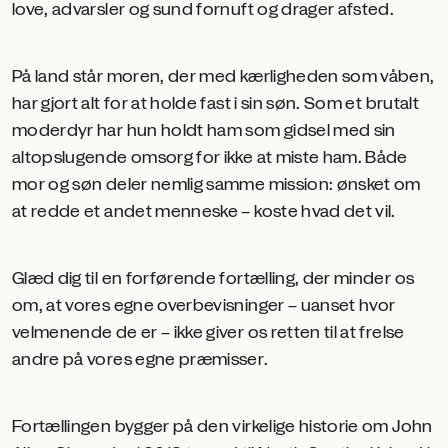
love, advarsler og sund fornuft og drager afsted.
På land står moren, der med kærligheden som våben,
har gjort alt for at holde fast i sin søn. Som et brutalt
moderdyr har hun holdt ham som gidsel med sin
altopslugende omsorg for ikke at miste ham. Både
mor og søn deler nemlig samme mission: ønsket om
at redde et andet menneske – koste hvad det vil.
Glæd dig til en forførende fortælling, der minder
os
om, at vores egne overbevisninger – uanset hvor
velmenende de er – ikke giver os retten til at frelse
andre på vores egne præmisser.
Fortællingen bygger på den virkelige historie om John