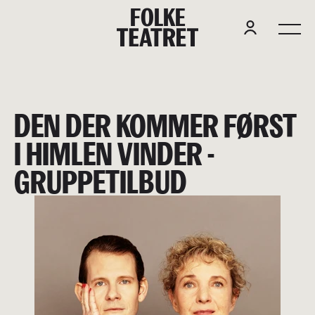
F
O
L
K
E
DEN DER KOMMER FØRST
I HIMLEN VINDER -
GRUPPETILBUD