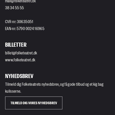
mail@folketeatret.dk
38 34 55 55
CVR-nr: 30635051
EAN-nr: 5790 0024 16965
BILLETTER
billet@folketeatret.dk
www.folketeatret.dk
NYHEDSBREV
Tilmeld dig Folketeatrets nyhedsbrev, og få gode tilbud og et kig bag
kulisserne.
TILMELD DIG VORES NYHEDSBREV
© Folketeatret 2026