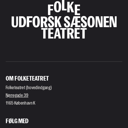
UDFORSK SÆSONEN
OM FOLKETEATRET
Folketeatret (hovedindgang)
Nørregade 39
1165 København K
FØLG MED