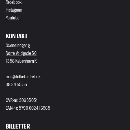
Facebook
Instagram
Youtube
KONTAKT
Sceneindgang
Nørre Voldgade 50
1358 København K
mail@folketeatret.dk
38 34 55 55
CVR-nr: 30635051
EAN-nr: 5790 0024 16965
BILLETTER