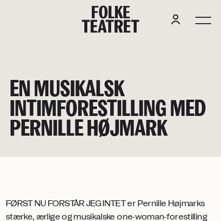
F
O
L
K
E
EN MUSIKALSK
INTIMFORESTILLING MED
PERNILLE HØJMARK
FØRST NU FORSTÅR JEG INTET er Pernille Højmarks
stærke, ærlige og musikalske one-woman-forestilling