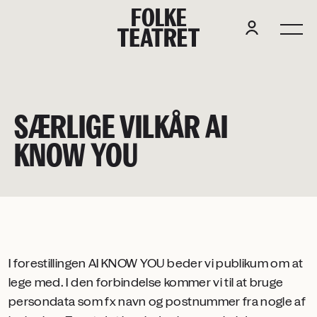
F
O
L
K
E
SÆRLIGE VILKÅR AI
KNOW YOU
I forestillingen AI KNOW YOU beder vi publikum om at
lege med. I den forbindelse kommer vi til at bruge
persondata som fx navn og postnummer fra nogle af