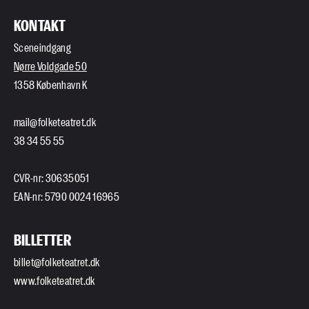
KONTAKT
Sceneindgang
Nørre Voldgade 50
1358 København K
mail@folketeatret.dk
38 34 55 55
CVR-nr: 30635051
EAN-nr: 5790 0024 16965
BILLETTER
billet@folketeatret.dk
www.folketeatret.dk