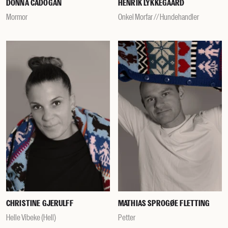
DONNA CADOGAN
HENRIK LYKKEGAARD
Mormor
Onkel Morfar // Hundehandler
CHRISTINE GJERULFF
MATHIAS SPROGØE FLETTING
Helle Vibeke (Hell)
Petter