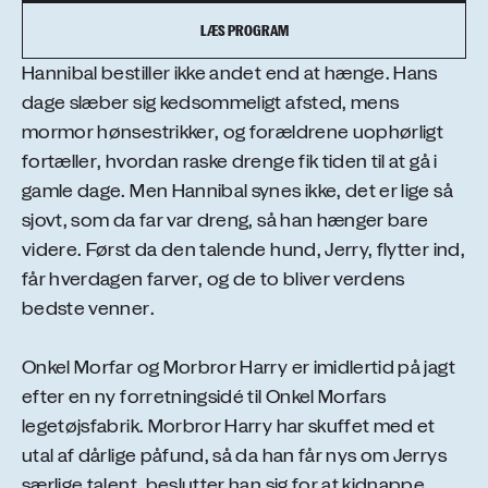
LÆS PROGRAM
Hannibal bestiller ikke andet end at hænge. Hans
dage slæber sig kedsommeligt afsted, mens
mormor hønsestrikker, og forældrene uophørligt
fortæller, hvordan raske drenge fik tiden til at gå i
gamle dage. Men Hannibal synes ikke, det er lige så
sjovt, som da far var dreng, så han hænger bare
videre. Først da den talende hund, Jerry, flytter ind,
får hverdagen farver, og de to bliver verdens
bedste venner.
Onkel Morfar og Morbror Harry er imidlertid på jagt
efter en ny forretningsidé til Onkel Morfars
legetøjsfabrik. Morbror Harry har skuffet med et
utal af dårlige påfund, så da han får nys om Jerrys
særlige talent, beslutter han sig for at kidnappe