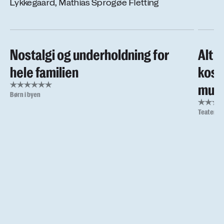
Lykkegaard, Mathias Sprogøe Fletting
Nostalgi og underholdning for
Alt s
hele familien
kost
musi
Børn i byen
Teaterbu