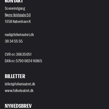
KONTAKT
Sceneindgang
Nørre Voldgade 50
1358 København K
mail@folketeatret.dk
38 34 55 55
CVR-nr: 30635051
EAN-nr: 5790 0024 16965
BILLETTER
billet@folketeatret.dk
www.folketeatret.dk
NYHEDSBREV