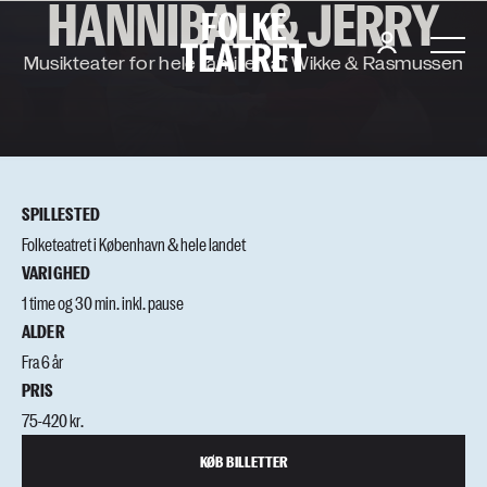
HANNIBAL & JERRY
F
O
L
K
E
Musikteater for hele familien af Wikke & Rasmussen
SPILLESTED
Folketeatret i København & hele landet
VARIGHED
1 time og 30 min. inkl. pause
ALDER
Fra 6 år
PRIS
75-420 kr.
KØB BILLETTER