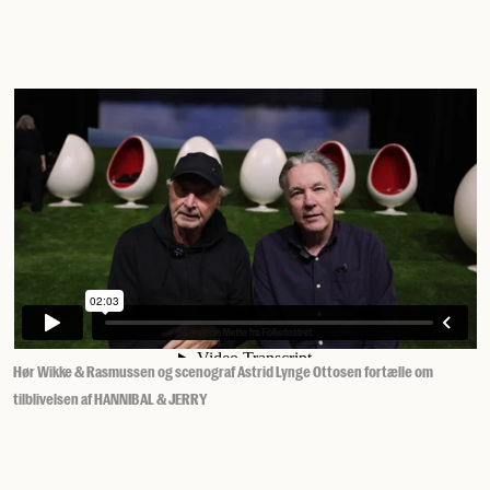
Hør Wikke & Rasmussen og scenograf Astrid Lynge Ottosen fortælle om
tilblivelsen af HANNIBAL & JERRY