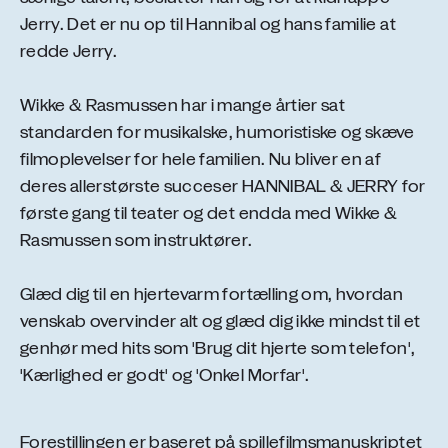
Jerry. Det er nu op til Hannibal og hans familie at
redde Jerry.
Wikke & Rasmussen har i mange årtier sat
standarden for musikalske, humoristiske og skæve
filmoplevelser for hele familien. Nu bliver en af
deres allerstørste succeser HANNIBAL & JERRY for
første gang til teater og det endda med Wikke &
Rasmussen som instruktører.
Glæd dig til en hjertevarm fortælling om, hvordan
venskab overvinder alt og glæd dig ikke mindst til et
genhør med hits som 'Brug dit hjerte som telefon',
'Kærlighed er godt' og 'Onkel Morfar'.
Forestillingen er baseret på spillefilmsmanuskriptet