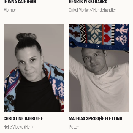
DONNA CADOGAN
HENRIK LYKKEGAARD
Mormor
Onkel Morfar // Hundehandler
CHRISTINE GJERULFF
MATHIAS SPROGØE FLETTING
Helle Vibeke (Hell)
Petter