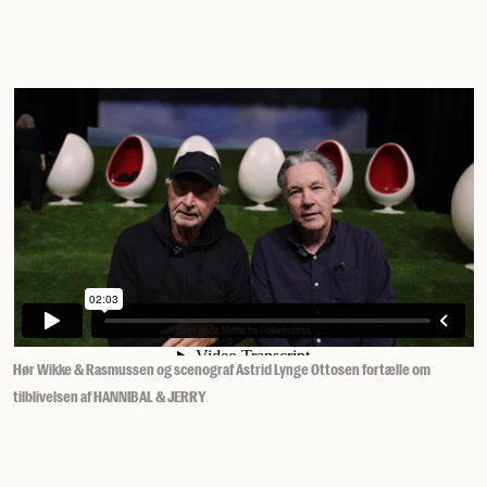
Hør Wikke & Rasmussen og scenograf Astrid Lynge Ottosen fortælle om
tilblivelsen af HANNIBAL & JERRY