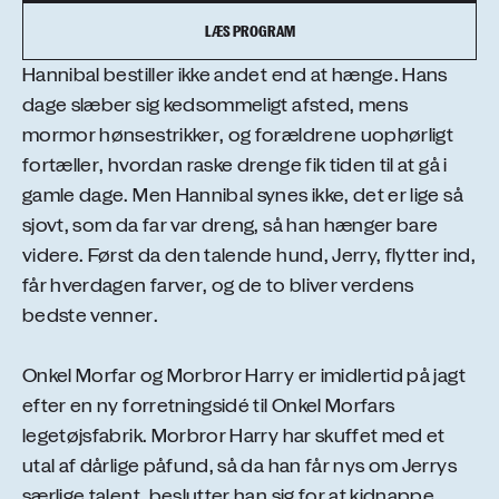
LÆS PROGRAM
Hannibal bestiller ikke andet end at hænge. Hans
dage slæber sig kedsommeligt afsted, mens
mormor hønsestrikker, og forældrene uophørligt
fortæller, hvordan raske drenge fik tiden til at gå i
gamle dage. Men Hannibal synes ikke, det er lige så
sjovt, som da far var dreng, så han hænger bare
videre. Først da den talende hund, Jerry, flytter ind,
får hverdagen farver, og de to bliver verdens
bedste venner.
Onkel Morfar og Morbror Harry er imidlertid på jagt
efter en ny forretningsidé til Onkel Morfars
legetøjsfabrik. Morbror Harry har skuffet med et
utal af dårlige påfund, så da han får nys om Jerrys
særlige talent, beslutter han sig for at kidnappe