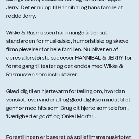
Jerry. Det er nu op til Hannibal og hans familie at
redde Jerry.
Wikke & Rasmussen har i mange årtier sat
standarden for musikalske, humoristiske og skæve
filmoplevelser for hele familien. Nu bliver en af
deres allerstørste succeser HANNIBAL & JERRY for
første gang til teater og det endda med Wikke &
Rasmussen som instruktører.
Glæd dig til en hjertevarm fortælling om, hvordan
venskab overvinder alt og glæd dig ikke mindst til et
genhør med hits som 'Brug dit hjerte som telefon',
'Kærlighed er godt' og 'Onkel Morfar'.
Forestillingen er baseret på spillefilmsmanuskriptet