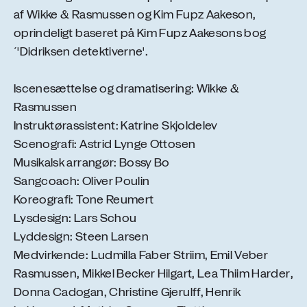
af Wikke & Rasmussen og Kim Fupz Aakeson,
oprindeligt baseret på Kim Fupz Aakesons bog
´'Didriksen detektiverne'.
Iscenesættelse og dramatisering: Wikke &
Rasmussen
Instruktørassistent: Katrine Skjoldelev
Scenografi: Astrid Lynge Ottosen
Musikalsk arrangør: Bossy Bo
Sangcoach: Oliver Poulin
Koreografi: Tone Reumert
Lysdesign: Lars Schou
Lyddesign: Steen Larsen
Medvirkende: Ludmilla Faber Striim, Emil Veber
Rasmussen, Mikkel Becker Hilgart, Lea Thiim Harder,
Donna Cadogan, Christine Gjerulff, Henrik