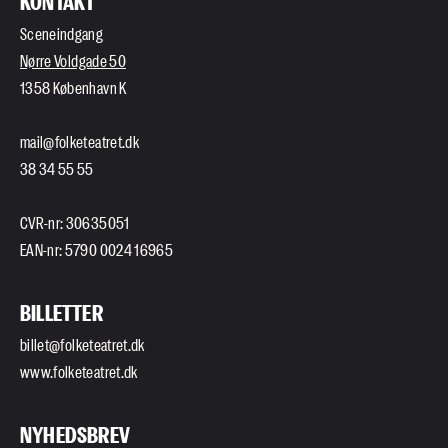
KONTAKT
Sceneindgang
Nørre Voldgade 50
1358 København K
mail@folketeatret.dk
38 34 55 55
CVR-nr: 30635051
EAN-nr: 5790 0024 16965
BILLETTER
billet@folketeatret.dk
www.folketeatret.dk
NYHEDSBREV