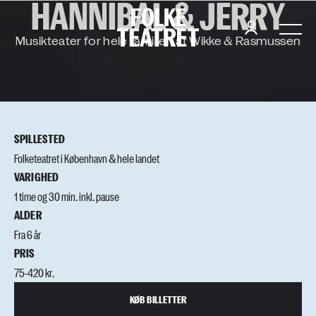
HANNIBAL & JERRY
F
O
L
K
E
Musikteater for hele familien af Wikke & Rasmussen
SPILLESTED
Folketeatret i København & hele landet
VARIGHED
1 time og 30 min. inkl. pause
ALDER
Fra 6 år
PRIS
75-420 kr.
KØB BILLETTER