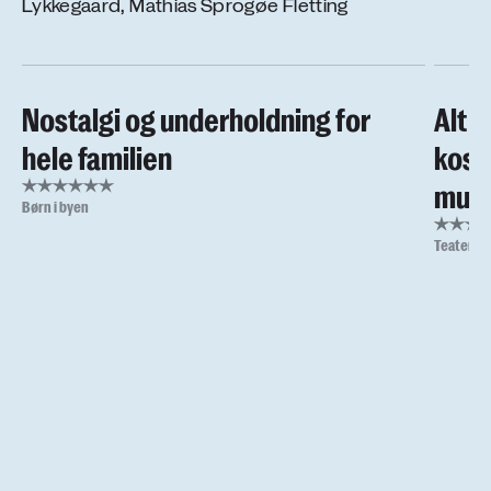
Lykkegaard, Mathias Sprogøe Fletting
Nostalgi og underholdning for
Alt s
hele familien
kost
musi
Børn i byen
Teaterbu